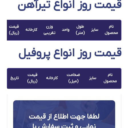
قیمت روز انواع تیرآهن
نام
طول
وزن
قیمت
سایز
واحد
کارخانه
تا
محصول
(متر)
تقریبی
(ریال)
قیمت روز انواع پروفیل
نام
ضخامت
قیمت
سایز
کارخانه
تاریخ
محصول
(میل)
(ریال)
لطفا جهت اطلاع از قیمت
نهایی و ثبت سفارش با