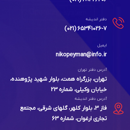
دفتر تهران
28426206 (021)
دفتر اندیشه
65341026-7 (021)
ایمیل
nikopeyman@info.ir
آدرس دفتر تهران
تهران، بزرگراه همت، بلوار شهید پژوهنده،