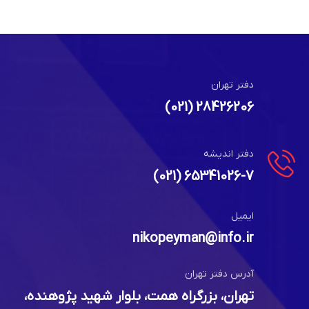
دفتر تهران
28426206 (021)
دفتر اندیشه
65341026-7 (021)