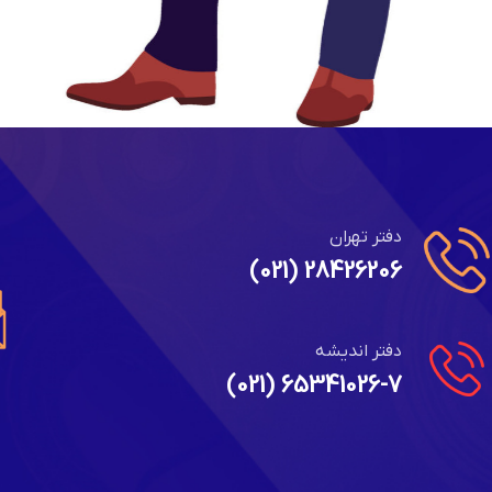
دفتر تهران
28426206 (021)
دفتر اندیشه
65341026-7 (021)