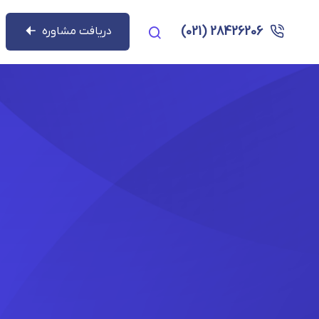
28426206 (021)
دریافت مشاوره