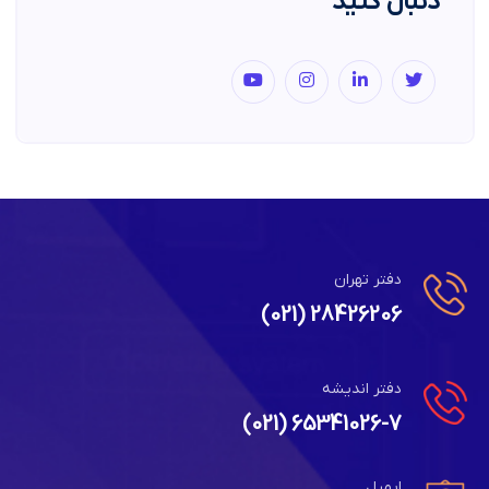
دنبال کنید
دفتر تهران
28426206 (021)
دفتر اندیشه
65341026-7 (021)
ایمیل