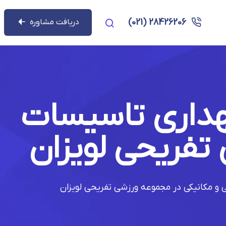
28426206 (021)
دریافت مشاوره
نگهداری تاسیسات
تفریحی لویزان
قی و مکانیکی در مجموعه ورزشی تفریحی لویزان