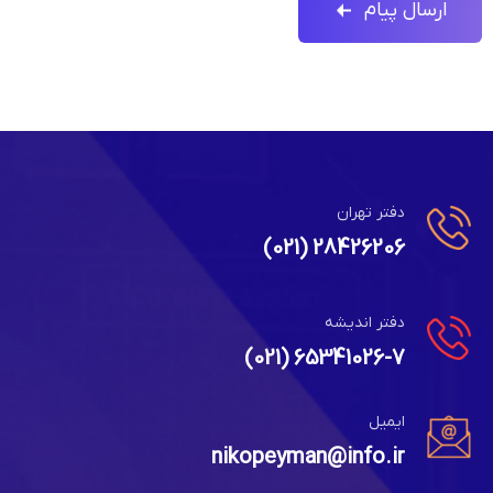
دفتر تهران
28426206 (021)
دفتر اندیشه
65341026-7 (021)
ایمیل
nikopeyman@info.ir